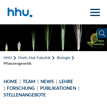
Zum Inhalt springen
Zur Suche springen
HHU
Math.-Nat. Fakultät
Biologie
Pflanzengenetik
HOME
|
TEAM
|
NEWS
|
LEHRE
|
FORSCHUNG
|
PUBLIKATIONEN
|
STELLENANGEBOTE